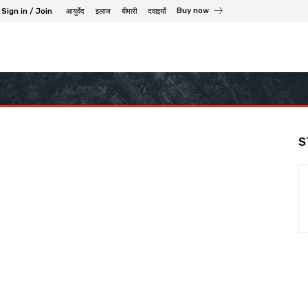
Buy now
Sign in / Join
आयुर्वेद
इलाज
बीमारी
दवाइयाँ
S