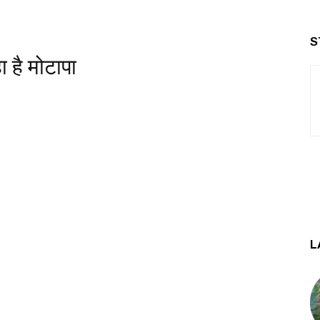
S
ा है मोटापा
L