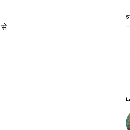
S
 से
L