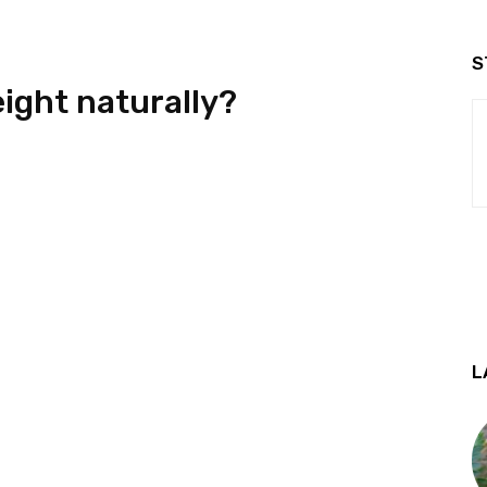
S
eight naturally?
L