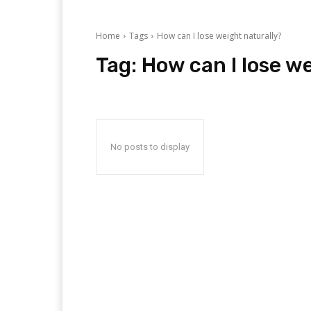
Home
Tags
How can I lose weight naturally?
Tag:
How can I lose w
No posts to display