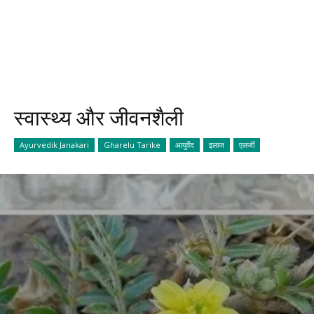
स्वास्थ्य और जीवनशैली
Ayurvedik Janakari
Gharelu Tarike
आयुर्वेद
इलाज
एलर्जी