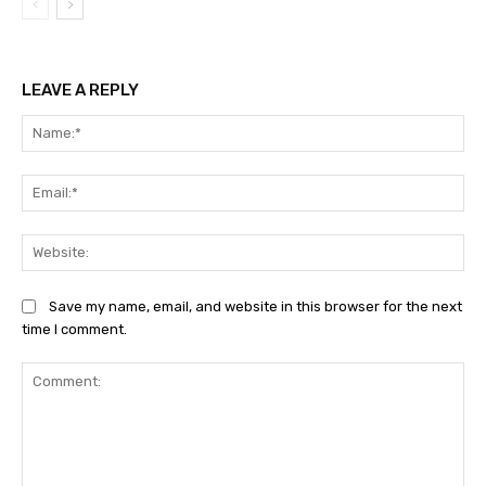
LEAVE A REPLY
Na
Ema
We
Save my name, email, and website in this browser for the next
time I comment.