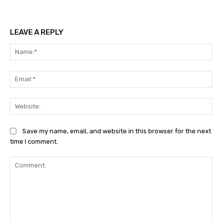
LEAVE A REPLY
Na
Ema
We
Save my name, email, and website in this browser for the next
time I comment.