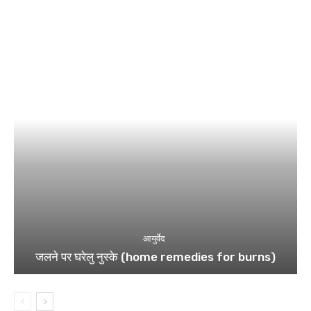
आयुर्वेद
जलने पर घरेलु नुस्के (home remedies for burns)